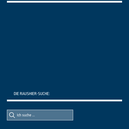
DIE RAUSHIER-SUCHE:
Suche
Suche
nach::
nach: