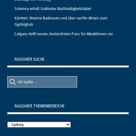
Schenna erhält Südtiroler Nachhaltigkeitslabel
Kärnten: Warme Badeseen und über sanfte Almen zum
Gipfelglück
Calgary stellt neuen, kostenfreien Pass für Attraktionen vor
RAUSHIER SUCHE
Suche
Suche
nach::
nach:
RAUSHIER THEMENBEREICHE
Raushier
Themenbereiche