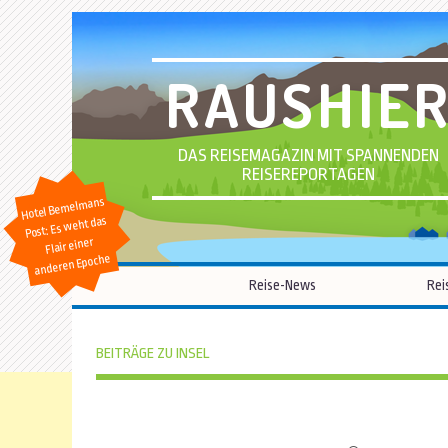
RAUSHIE
DAS REISEMAGAZIN MIT SPANNENDEN
REISEREPORTAGEN
Hotel Bemelmans
Post: Es weht das
Flair einer
anderen Epoche
Reise-News
Rei
BEITRÄGE ZU INSEL