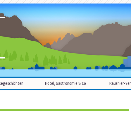
R
Zum
segeschichten
Hotel, Gastronomie & Co
Raushier-Ser
Inhalt
springen