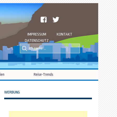
facebook
twitter
IMPRESSUM
KONTAKT
DATENSCHUTZ
Suche
Suche
nach::
nach:
ien
Reise-Trends
WERBUNG