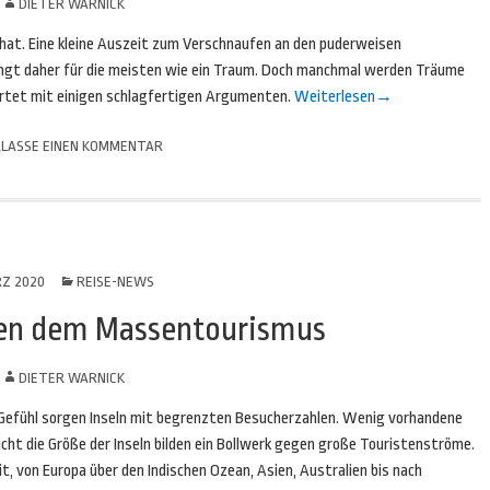
N
DIETER WARNICK
n hat. Eine kleine Auszeit zum Verschnaufen an den puderweisen
ingt daher für die meisten wie ein Traum. Doch manchmal werden Träume
artet mit einigen schlagfertigen Argumenten.
Weiterlesen
→
LASSE EINEN KOMMENTAR
RZ 2020
REISE-NEWS
tzen dem Massentourismus
N
DIETER WARNICK
-Gefühl sorgen Inseln mit begrenzten Besucherzahlen. Wenig vorhandene
cht die Größe der Inseln bilden ein Bollwerk gegen große Touristenströme.
it, von Europa über den Indischen Ozean, Asien, Australien bis nach