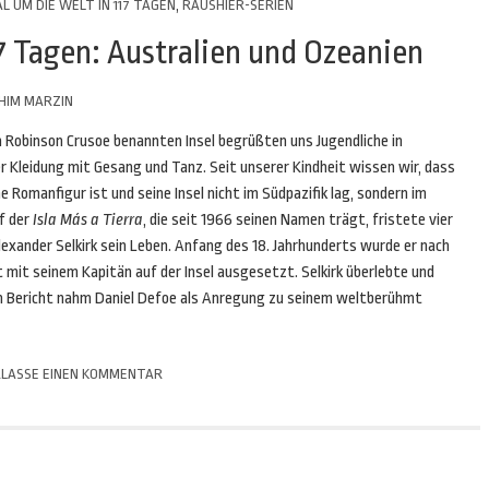
L UM DIE WELT IN 117 TAGEN
,
RAUSHIER-SERIEN
7 Tagen: Australien und Ozeanien
HIM MARZIN
h Robinson Crusoe benannten Insel begrüßten uns Jugendliche in
er Kleidung mit Gesang und Tanz. Seit unserer Kindheit wissen wir, dass
e Romanfigur ist und seine Insel nicht im Südpazifik lag, sondern im
f der
Isla Más a Tierra
, die seit 1966 seinen Namen trägt, fristete vier
lexander Selkirk sein Leben. Anfang des 18. Jahrhunderts wurde er nach
 mit seinem Kapitän auf der Insel ausgesetzt. Selkirk überlebte und
nen Bericht nahm Daniel Defoe als Anregung zu seinem weltberühmt
LASSE EINEN KOMMENTAR