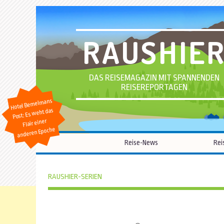
RAUSHIE
DAS REISEMAGAZIN MIT SPANNENDEN
REISEREPORTAGEN
Hotel Bemelmans
Post: Es weht das
Flair einer
anderen Epoche
Reise-News
Rei
RAUSHIER-SERIEN