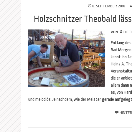
8. SEPTEMBER 2018
Holzschnitzer Theobald läs
VON
DIET
Entlang des
Bad Mergent
kennt ihn f
Heinz A. The
Veranstaltu
die er anbie
allem dann n
es, von Har
und melodiös. Je nachdem, wie der Meister gerade aufgelegt
HINTER