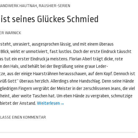
HANDWERK HAUTNAH
,
RAUSHIER-SERIEN
r ist seines Glückes Schmied
ER WARNICK
asteht, unrasiert, ausgesprochen lässig, und mit einem überaus
Blick, wirkt er unmotiviert, fast lustlos. Doch der erste Eindruck täuscht
s tut ein erster Eindruck ja meistens. Florian Aberl trägt dicke, rote
m den Hals, und behält bei der Begrüßung seine graue Leder-
ze, aus der einige Haarsträhnen herausschauen, auf dem Kopf. Dennoch ist
Grüß Gott“ überaus herzlich. Allerdings ohne Handschlag. Denn seine Hände
gliedrigen Fingern vergräbt der Meister in der zerschlissenen Jeans, die viel
cheint, aber weite Taschen hat. Um eben Hände zu vergraben, schmutzige
rbietet der Anstand.
Weiterlesen
→
LASSE EINEN KOMMENTAR