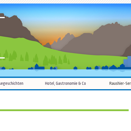
R
Zum
segeschichten
Hotel, Gastronomie & Co
Raushier-Ser
Inhalt
springen