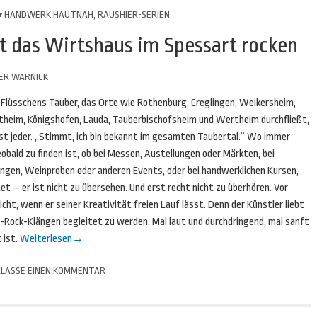
HANDWERK HAUTNAH
,
RAUSHIER-SERIEN
st das Wirtshaus im Spessart rocken
ER WARNICK
 Flüsschens Tauber, das Orte wie Rothenburg, Creglingen, Weikersheim,
heim, Königshofen, Lauda, Tauberbischofsheim und Wertheim durchfließt,
ast jeder. „Stimmt, ich bin bekannt im gesamten Taubertal.“ Wo immer
obald zu finden ist, ob bei Messen, Austellungen oder Märkten, bei
ngen, Weinproben oder anderen Events, oder bei handwerklichen Kursen,
tet – er ist nicht zu übersehen. Und erst recht nicht zu überhören. Vor
icht, wenn er seiner Kreativität freien Lauf lässt. Denn der Künstler liebt
d-Rock-Klängen begleitet zu werden. Mal laut und durchdringend, mal sanft
 ist.
Weiterlesen
→
LASSE EINEN KOMMENTAR