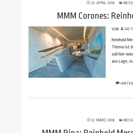
23. APRIL 2018
MESS
MMM Corones: Reinho
VON
DIET
Reinhold Me
Thema ist de
soll hier w
aus Lage, A
HINTER
12. MÄRZ 2018
MESS