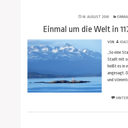
18. AUGUST 2018
EINMAL
Einmal um die Welt in 11
VON
JOAC
„So eine Sta
Stadt mit so
heißt es in 
angesagt. 
und stimmte
HINTER