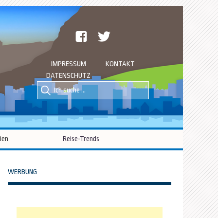
facebook
twitter
IMPRESSUM
KONTAKT
DATENSCHUTZ
Suche
Suche
nach::
nach:
ien
Reise-Trends
WERBUNG