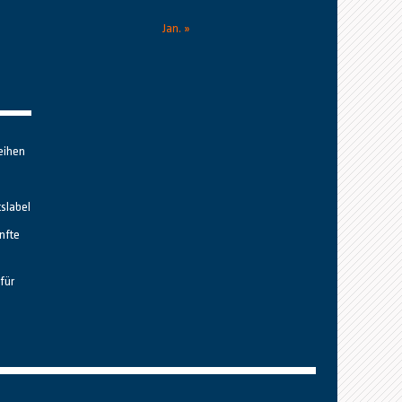
Jan. »
eihen
tslabel
nfte
für