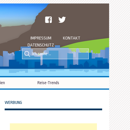
facebook
twitter
IMPRESSUM
KONTAKT
DATENSCHUTZ
Suche
Suche
nach::
nach:
ien
Reise-Trends
WERBUNG