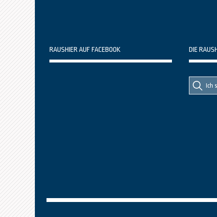
RAUSHIER AUF FACEBOOK
DIE RAUS
Suche
Suche
nach::
nach: