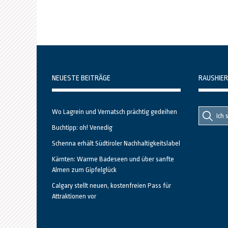
NEUESTE BEITRÄGE
RAUSHIER
Suche
Suche
Wo Lagrein und Vernatsch prächtig gedeihen
nach::
nach:
Buchtipp: oh! Venedig
Schenna erhält Südtiroler Nachhaltigkeitslabel
Kärnten: Warme Badeseen und über sanfte
Almen zum Gipfelglück
Calgary stellt neuen, kostenfreien Pass für
Attraktionen vor