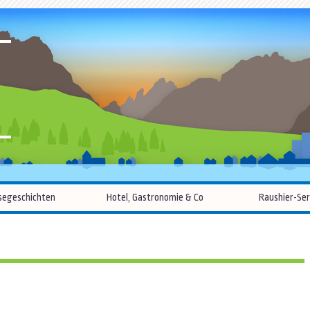
R
Zum
segeschichten
Hotel, Gastronomie & Co
Raushier-Ser
Inhalt
springen