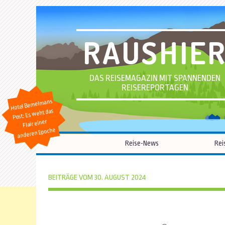
RAUSHIE
DAS REISEMAGAZIN MIT SPANNENDEN
REISEREPORTAGEN
Hotel Bemelmans
Post: Es weht das
Flair einer
anderen Epoche
Reise-News
Rei
BEITRÄGE VOM 30. AUGUST 2024