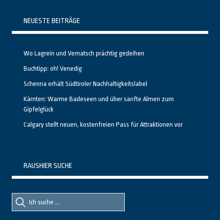
NEUESTE BEITRÄGE
Wo Lagrein und Vernatsch prächtig gedeihen
Buchtipp: oh! Venedig
Schenna erhält Südtiroler Nachhaltigkeitslabel
Kärnten: Warme Badeseen und über sanfte Almen zum
Gipfelglück
Calgary stellt neuen, kostenfreien Pass für Attraktionen vor
RAUSHIER SUCHE
Suche
Suche
nach::
nach: