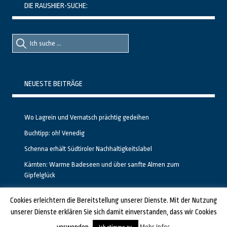
DIE RAUSHIER-SUCHE:
Suche
Suche
nach::
nach:
NEUESTE BEITRÄGE
Wo Lagrein und Vernatsch prächtig gedeihen
Buchtipp: oh! Venedig
Schenna erhält Südtiroler Nachhaltigkeitslabel
Kärnten: Warme Badeseen und über sanfte Almen zum
Gipfelglück
Calgary stellt neuen, kostenfreien Pass für Attraktionen vor
Cookies erleichtern die Bereitstellung unserer Dienste. Mit der Nutzung
unserer Dienste erklären Sie sich damit einverstanden, dass wir Cookies
GESTALTET UND PROGRAMMIERT VON ALBERTO & FRANZ BEI
LUCID.BERLIN