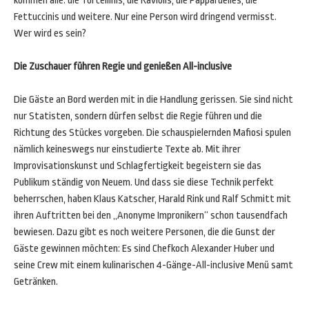
kommen alle: die Tortellinis, die Raviolis, die Pappardelles, die
Fettuccinis und weitere. Nur eine Person wird dringend vermisst.
Wer wird es sein?
Die Zuschauer führen Regie und genießen All-inclusive
Die Gäste an Bord werden mit in die Handlung gerissen. Sie sind nicht
nur Statisten, sondern dürfen selbst die Regie führen und die
Richtung des Stückes vorgeben. Die schauspielernden Mafiosi spulen
nämlich keineswegs nur einstudierte Texte ab. Mit ihrer
Improvisationskunst und Schlagfertigkeit begeistern sie das
Publikum ständig von Neuem. Und dass sie diese Technik perfekt
beherrschen, haben Klaus Katscher, Harald Rink und Ralf Schmitt mit
ihren Auftritten bei den „Anonyme Impronikern“ schon tausendfach
bewiesen. Dazu gibt es noch weitere Personen, die die Gunst der
Gäste gewinnen möchten: Es sind Chefkoch Alexander Huber und
seine Crew mit einem kulinarischen 4-Gänge-All-inclusive Menü samt
Getränken.