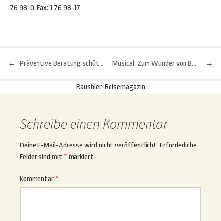
76 98-0, Fax: 1 76 98-17.
←
Präventive Beratung schützt vor Reisekrankheiten
Musical: Zum Wunder von Bern nach Hamburg
→
Beitragsnavigation
Raushier-Reisemagazin
Schreibe einen Kommentar
Deine E-Mail-Adresse wird nicht veröffentlicht.
Erforderliche
Felder sind mit
*
markiert
Kommentar
*