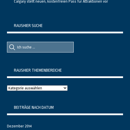
Calgary stellt neuen, kostenfreien Pass für Attraktionen vor
RAUSHIER SUCHE
Suche
Suche
nach::
nach:
RAUSHIER THEMENBEREICHE
Raushier
Themenbereiche
BEITRÄGE NACH DATUM
Dezember 2014