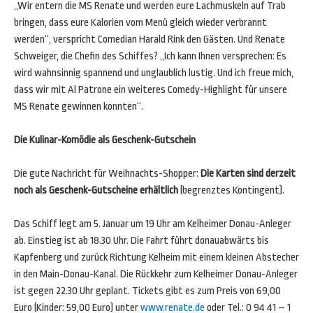
„Wir entern die MS Renate und werden eure Lachmuskeln auf Trab
bringen, dass eure Kalorien vom Menü gleich wieder verbrannt
werden“, verspricht Comedian Harald Rink den Gästen. Und Renate
Schweiger, die Chefin des Schiffes? „Ich kann Ihnen versprechen: Es
wird wahnsinnig spannend und unglaublich lustig. Und ich freue mich,
dass wir mit Al Patrone ein weiteres Comedy-Highlight für unsere
MS Renate gewinnen konnten“.
Die Kulinar-Komödie als Geschenk-Gutschein
Die gute Nachricht für Weihnachts-Shopper:
Die Karten sind derzeit
noch als Geschenk-Gutscheine erhältlich
(begrenztes Kontingent).
Das Schiff legt am 5. Januar um 19 Uhr am Kelheimer Donau-Anleger
ab. Einstieg ist ab 18.30 Uhr. Die Fahrt führt donauabwärts bis
Kapfenberg und zurück Richtung Kelheim mit einem kleinen Abstecher
in den Main-Donau-Kanal. Die Rückkehr zum Kelheimer Donau-Anleger
ist gegen 22.30 Uhr geplant. Tickets gibt es zum Preis von 69,00
Euro (Kinder: 59,00 Euro) unter
www.renate.de
oder Tel.: 0 94 41 – 1