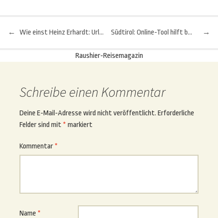
←
Wie einst Heinz Erhardt: Urlaub in Caorle
Südtirol: Online-Tool hilft bei der Wahl des richtigen Skigebiets
→
Beitragsnavigation
Raushier-Reisemagazin
Schreibe einen Kommentar
Deine E-Mail-Adresse wird nicht veröffentlicht.
Erforderliche
Felder sind mit
*
markiert
Kommentar
*
Name
*