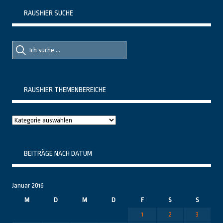
RAUSHIER SUCHE
Suche
Suche
nach::
nach:
RAUSHIER THEMENBEREICHE
Raushier
Themenbereiche
BEITRÄGE NACH DATUM
Januar 2016
M
D
M
D
F
S
S
1
2
3