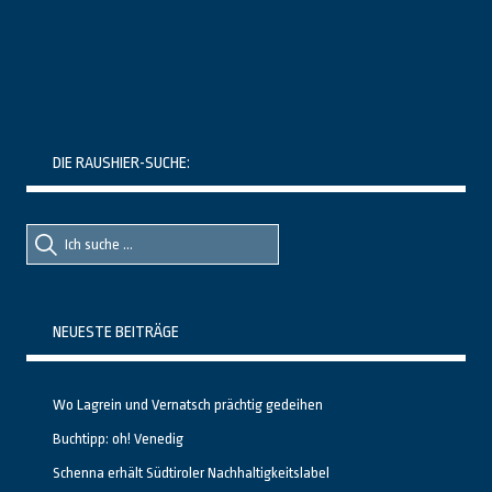
DIE RAUSHIER-SUCHE:
Suche
Suche
nach::
nach:
NEUESTE BEITRÄGE
Wo Lagrein und Vernatsch prächtig gedeihen
Buchtipp: oh! Venedig
Schenna erhält Südtiroler Nachhaltigkeitslabel