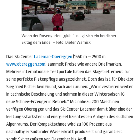
Wenn der Rosengarten „glüht“, neigt sich ein herrlicher
Skitag dem Ende. – Foto: Dieter Warnick
Das Ski Center
Latemar-Obereggen
(1550 m – 2500 m,
www.obereggen.com
) sammelt Preise wie andere Briefmarken.
Mehrere internationale Testportale haben das Skigebiet erneut für
seine perfekte Pistenpflege ausgezeichnet. Doch das ist für Direktor
Siegfried Pichler kein Grund, sich auszuruhen: „Wir investieren weiter
in technische Beschneiung und nehmen in dieser Wintersaison 16
neue Schnee-Erzeuger in Betrieb.“ Mit nahezu 200 Maschinen
verfügen Obereggen und das Ski Center Latemar damit über eine der
leistungsstärksten und energieeffizientesten Anlagen des südlichen
Alpenraums. Der Kompaktschnee wird zu 100 Prozent aus
nachhaltiger Südtiroler Wasserkraft produziert und garantiert
somit Skivergnügen von Dezember bis April.