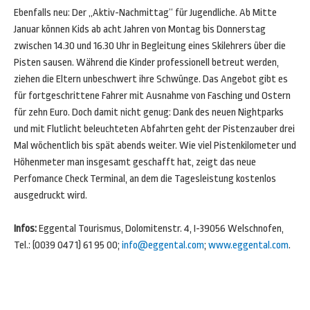
Ebenfalls neu: Der „Aktiv-Nachmittag“ für Jugendliche. Ab Mitte
Januar können Kids ab acht Jahren von Montag bis Donnerstag
zwischen 14.30 und 16.30 Uhr in Begleitung eines Skilehrers über die
Pisten sausen. Während die Kinder professionell betreut werden,
ziehen die Eltern unbeschwert ihre Schwünge. Das Angebot gibt es
für fortgeschrittene Fahrer mit Ausnahme von Fasching und Ostern
für zehn Euro. Doch damit nicht genug: Dank des neuen Nightparks
und mit Flutlicht beleuchteten Abfahrten geht der Pistenzauber drei
Mal wöchentlich bis spät abends weiter. Wie viel Pistenkilometer und
Höhenmeter man insgesamt geschafft hat, zeigt das neue
Perfomance Check Terminal, an dem die Tagesleistung kostenlos
ausgedruckt wird.
Infos:
Eggental Tourismus, Dolomitenstr. 4, I-39056 Welschnofen,
Tel.: (0039 0471) 61 95 00;
info@eggental.com
;
www.eggental.com
.