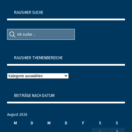
RAUSHIER SUCHE
Suche
Suche
nach::
nach:
RAUSHIER THEMENBEREICHE
Raushier
Themenbereiche
BEITRÄGE NACH DATUM
August 2026
M
D
M
D
F
S
S
1
2