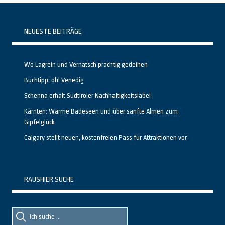
NEUESTE BEITRÄGE
Wo Lagrein und Vernatsch prächtig gedeihen
Buchtipp: oh! Venedig
Schenna erhält Südtiroler Nachhaltigkeitslabel
Kärnten: Warme Badeseen und über sanfte Almen zum
Gipfelglück
Calgary stellt neuen, kostenfreien Pass für Attraktionen vor
RAUSHIER SUCHE
Suche
Suche
nach::
nach: