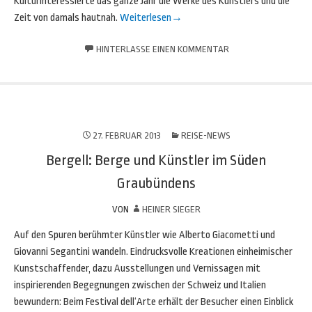
Kulturinteressierte das ganze Jahr die Werke des Künstlers und die
Zeit von damals hautnah.
Weiterlesen
→
HINTERLASSE EINEN KOMMENTAR
27. FEBRUAR 2013
REISE-NEWS
Bergell: Berge und Künstler im Süden
Graubündens
VON
HEINER SIEGER
Auf den Spuren berühmter Künstler wie Alberto Giacometti und
Giovanni Segantini wandeln. Eindrucksvolle Kreationen einheimischer
Kunstschaffender, dazu Ausstellungen und Vernissagen mit
inspirierenden Begegnungen zwischen der Schweiz und Italien
bewundern: Beim Festival dell‘Arte erhält der Besucher einen Einblick