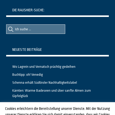
DIE RAUSHIER-SUCHE:
Suche
Suche
nach::
nach:
NEUESTE BEITRÄGE
Wo Lagrein und Vernatsch prächtig gedeihen
Buchtipp: oh! Venedig
Schenna erhält Südtiroler Nachhaltigkeitslabel
Kärnten: Warme Badeseen und über sanfte Almen zum
Gipfelglück
Calgary stellt neuen, kostenfreien Pass für Attraktionen vor
Cookies erleichtern die Bereitstellung unserer Dienste. Mit der Nutzung
unserer Dienste erklären Sie sich damit einverstanden, dass wir Cookies