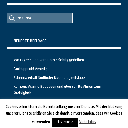
Suche
Suche
nach::
nach:
NEUESTE BEITRÄGE
Wo Lagrein und Vernatsch prächtig gedeihen
Buchtipp: oh! Venedig
Schenna erhält Südtiroler Nachhaltigkeitslabel
Kärnten: Warme Badeseen und über sanfte Almen zum
Gipfelglück
Calgary stellt neuen, kostenfreien Pass für Attraktionen vor
Cookies erleichtern die Bereitstellung unserer Dienste. Mit der Nutzung
unserer Dienste erklären Sie sich damit einverstanden, dass wir Cookies
GESTALTET UND PROGRAMMIERT VON ALBERTO & FRANZ BEI
LUCID.BERLIN
verwenden.
Mehr Infos
Ich stimme zu