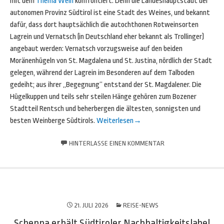
mit dem
Thema Wein
konfrontiert. Denn die Landeshauptstadt der
autonomen Provinz Südtirol ist eine Stadt des Weines, und bekannt
dafür, dass dort hauptsächlich die autochthonen Rotweinsorten
Lagrein und Vernatsch (in Deutschland eher bekannt als Trollinger)
angebaut werden: Vernatsch vorzugsweise auf den beiden
Moränenhügeln von St. Magdalena und St. Justina, nördlich der Stadt
gelegen, während der Lagrein im Besonderen auf dem Talboden
gedeiht; aus ihrer „Begegnung“ entstand der St. Magdalener. Die
Hügelkuppen und teils sehr steilen Hänge gehören zum Bozener
Stadtteil Rentsch und beherbergen die ältesten, sonnigsten und
besten Weinberge Südtirols.
Weiterlesen
→
HINTERLASSE EINEN KOMMENTAR
21. JULI 2026
REISE-NEWS
Schenna erhält Südtiroler Nachhaltigkeitslabel