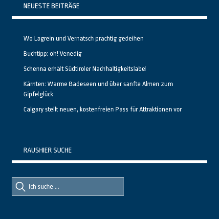
NEUESTE BEITRÄGE
Wo Lagrein und Vernatsch prächtig gedeihen
Buchtipp: oh! Venedig
Schenna erhält Südtiroler Nachhaltigkeitslabel
Kärnten: Warme Badeseen und über sanfte Almen zum
Gipfelglück
Calgary stellt neuen, kostenfreien Pass für Attraktionen vor
RAUSHIER SUCHE
Suche
Suche
nach::
nach: