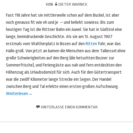
VON
DIETER WARNICK
Fast 118 Jahre hat sie mittlerweile schon auf dem Buckel, ist aber
noch genauso fit wie eh und je – und beliebt sowieso. Bis zum
heutigen Tag ist die Rittner Bahn ein Juwel. Sie hat in Südtirol eine
lange, beeindruckende Geschichte. Als sie am 13. August 1907
erstmals vom Waltherplatz in Bozen auf den
Ritten
fuhr, war das
Hallo groß. Von jetzt an kamen die Menschen aus dem Talkessel ohne
große Schwierigkeiten auf den Berg (die betuchten Bozner zur
Sommerfrische), und Feriengäste aus nah und fern entdeckten den
Höhenzug als Urlaubsdomizil für sich. Auch für den Gütertransport
war die zwölf Kilometer lange Strecke ein Segen. Der Handel
zwischen Berg und Tal erlebte einen ersten großen Aufschwung.
Weiterlesen
→
HINTERLASSE EINEN KOMMENTAR