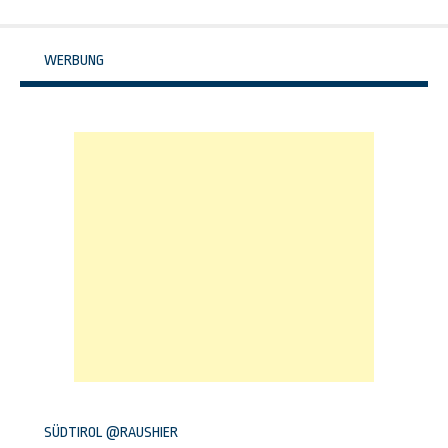
Navigation
WERBUNG
SÜDTIROL @RAUSHIER