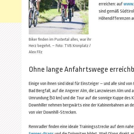
erreichen: auf
www.k
sind gemäß Südtiro
Höhendifferenzen a
Biker finden im Pustertal alles, war ihr
Herz begehrt. – Foto: TVB Kronplatz /
Alex Filz
Ohne lange Anfahrtswege erreich
Einige von ihnen sind ideal für Einsteiger – und alle sind v
Bad Bergfall, auf die Angerer Alm, die Lanzwiesen Alm und au
Umrundung (50 km) und die Tour auf die sonnige Kuppe des Kr
Downhiller nehmen bergwärts eine der Kabinenbahnen an den
von vier Downhill-Strecken.
Rennradler finden eine ideale Trainingsstrecke auf dem nahe
Sennes-Prags
und die Dolomiten bildet. Weil Olang direkt 