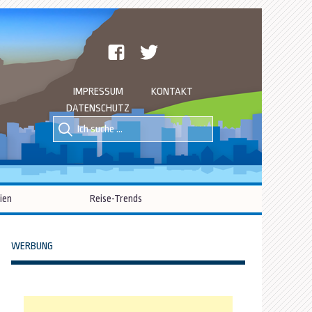
facebook
twitter
IMPRESSUM
KONTAKT
DATENSCHUTZ
Suche
Suche
nach::
nach:
ien
Reise-Trends
WERBUNG