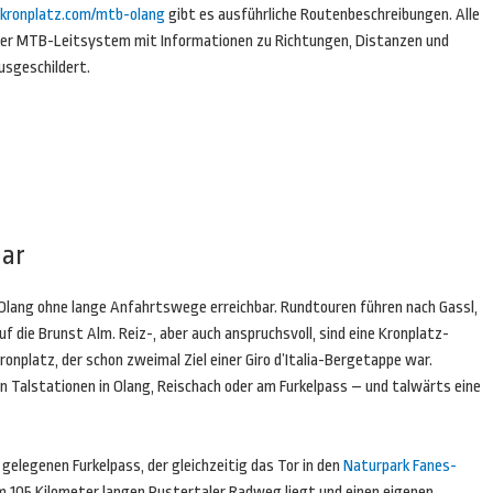
ronplatz.com/mtb-olang
gibt es ausführliche Routenbeschreibungen. Alle
ler MTB-Leitsystem mit Informationen zu Richtungen, Distanzen und
usgeschildert.
bar
on Olang ohne lange Anfahrtswege erreichbar. Rundtouren führen nach Gassl,
f die Brunst Alm. Reiz-, aber auch anspruchsvoll, sind eine Kronplatz-
onplatz, der schon zweimal Ziel einer Giro d’Italia-Bergetappe war.
 Talstationen in Olang, Reischach oder am Furkelpass – und talwärts eine
 gelegenen Furkelpass, der gleichzeitig das Tor in den
Naturpark Fanes-
am 105 Kilometer langen Pustertaler Radweg liegt und einen eigenen