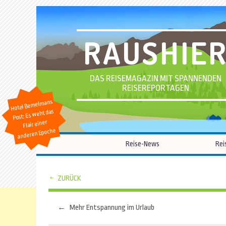
RAUSHIE
DAS REISEMAGAZIN MIT SPANNENDEN
REISEREPORTAGEN
Hotel Bemelmans
Post: Es weht das
Flair einer
anderen Epoche
Reise-News
Rei
ZURÜCK
←
Mehr Entspannung im Urlaub
Beitragsnavigation