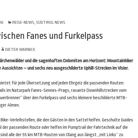
16
REISE-NEWS
,
SÜDTIROL-NEWS
ischen Fanes und Furkelpass
N
DIETER WARNICK
Lärchenwälder und die sagenhaften Dolomiten am Horizont: Mountainbiker
Aussichten – und sechs neu ausgeschilderte Uphill-Strecken im Visier.
bietet für jede Übersetzung und jeden Ehrgeiz die passenden Routen:
ils im Naturpark Fanes-Sennes-Prags, rasante Downhillstrecken vom
auerbrenner“ über den Furkelpass und sechs kleinere beschilderte MTB-
nger Almen.
i Bike-Verleihstellen, die den Gästen in den Sattel helfen. Geschulte Guides
l der passenden Route oder helfen im Pumptrail der Fahrtechnik auf die
ind alle der 55 km MTB-Routen von Olang aus längst „mit Links“ zu