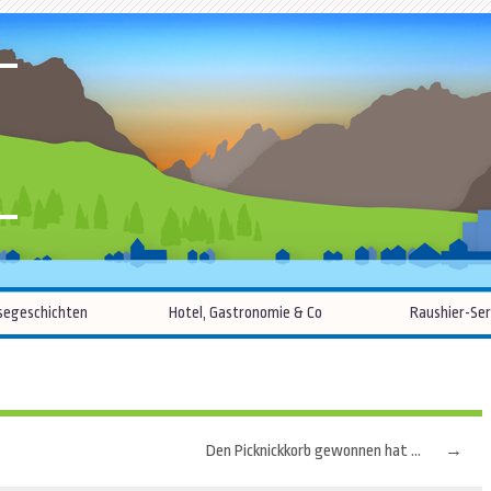
R
Zum
segeschichten
Hotel, Gastronomie & Co
Raushier-Ser
Inhalt
springen
Den Picknickkorb gewonnen hat ...
→