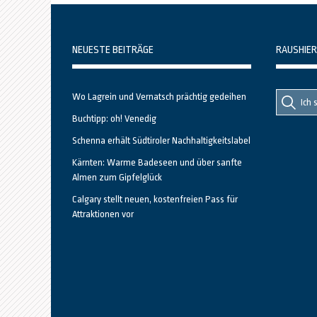
NEUESTE BEITRÄGE
RAUSHIER
Suche
Suche
Wo Lagrein und Vernatsch prächtig gedeihen
nach::
nach:
Buchtipp: oh! Venedig
Schenna erhält Südtiroler Nachhaltigkeitslabel
Kärnten: Warme Badeseen und über sanfte
Almen zum Gipfelglück
Calgary stellt neuen, kostenfreien Pass für
Attraktionen vor