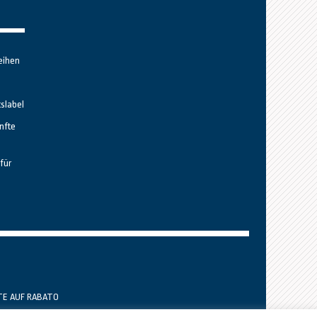
eihen
tslabel
nfte
für
TE AUF RABATO