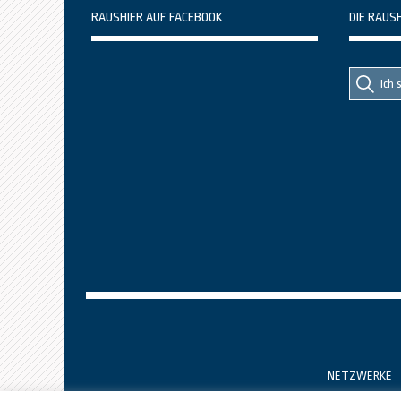
RAUSHIER AUF FACEBOOK
DIE RAUS
Suche
Suche
nach::
nach:
NETZWERKE