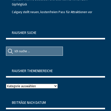
Gipfelglück
Calgary stellt neuen, kostenfreien Pass für Attraktionen vor
RAUSHIER SUCHE
Suche
Suche
nach::
nach:
RAUSHIER THEMENBEREICHE
Raushier
Themenbereiche
BEITRÄGE NACH DATUM