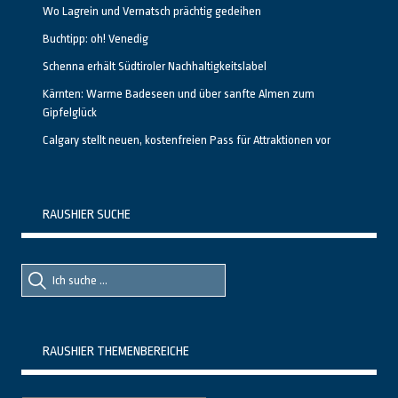
Wo Lagrein und Vernatsch prächtig gedeihen
Buchtipp: oh! Venedig
Schenna erhält Südtiroler Nachhaltigkeitslabel
Kärnten: Warme Badeseen und über sanfte Almen zum
Gipfelglück
Calgary stellt neuen, kostenfreien Pass für Attraktionen vor
RAUSHIER SUCHE
Suche
Suche
nach::
nach:
RAUSHIER THEMENBEREICHE