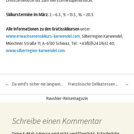
Dreisternehotel bis zum Viersternesuperiorhotel.
Skikurstermine im März:
2.–6.3., 9.–13.3., 16.–20.3.
Alle Informationen zu den Gratisskikursen
unter
www.erwachsenenskikurs-karwendel.com
, Silberregion Karwendel,
Münchner Straße 11, A-6130 Schwaz, Tel.: +43/(0)5242/632 40;
www.silberregion-karwendel.com
.
←
Da wird's sicher nie langweilig: 11.000 Freizeit-Angebote
Französische Delikatessen - Plätzchen, Pasteten und Petits Pains in Paris
→
Beitragsnavigation
Raushier-Reisemagazin
Schreibe einen Kommentar
Deine E-Mail-Adresse wird nicht veröffentlicht.
Erforderliche