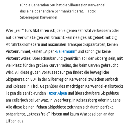
Für die Generation 50+ hat die Silberregion Karwendel
das eine oder andere Schmankerl parat. – Foto:
Silberregion Karwendel
Wer „reif“ fürs Skifahren ist, den eigenen Fahrstil verbessern oder
auf Carver umsteigen will, braucht kein riesiges Skigebiet mit zig
Abfahrtskilometern und maximalen Transportkapazitäten, keinen
Pistenrummel, keinen „Alpen-
Ballermann
“ und schon gar keine
Pistenrowdies. Überschaubar und gemütlich soll der Skiberg sein, mit
viel Platz für den großen Kurvenradius, der beim Carven gebraucht
wird. All diese guten Voraussetzungen findet die bewegliche
Skigeneration 50+ in der Silberregion Karwendel zwischen Jenbach
und Kolsass in Tirol. Gegenüber des mächtigen Karwendel-Kalkstocks
liegen die sanft-runden
Tuxer Alpen
und überschaubare Skigebiete
am Kellerjoch bei Schwaz, in Weerberg, in Kolsassberg oder in Stans.
Alle diese kleinen, feinen Skigebiete zeichnen sich durch perfekt
präparierte, „stressfreie“ Pisten und kaum Wartezeiten an den
Liften aus.