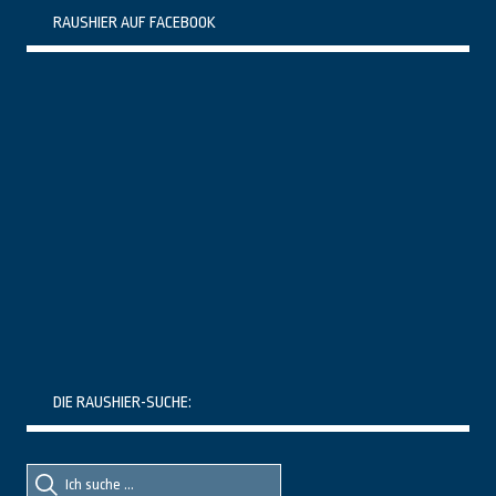
RAUSHIER AUF FACEBOOK
DIE RAUSHIER-SUCHE:
Suche
Suche
nach::
nach: