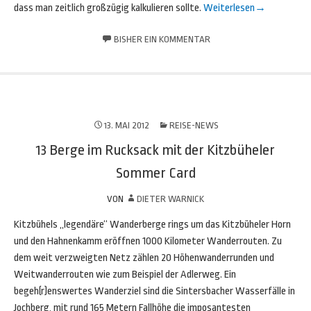
dass man zeitlich großzügig kalkulieren sollte.
Weiterlesen
→
BISHER EIN KOMMENTAR
13. MAI 2012
REISE-NEWS
13 Berge im Rucksack mit der Kitzbüheler
Sommer Card
VON
DIETER WARNICK
Kitzbühels „legendäre“ Wanderberge rings um das Kitzbüheler Horn
und den Hahnenkamm eröffnen 1000 Kilometer Wanderrouten. Zu
dem weit verzweigten Netz zählen 20 Höhenwanderrunden und
Weitwanderrouten wie zum Beispiel der Adlerweg. Ein
begeh(r)enswertes Wanderziel sind die Sintersbacher Wasserfälle in
Jochberg, mit rund 165 Metern Fallhöhe die imposantesten