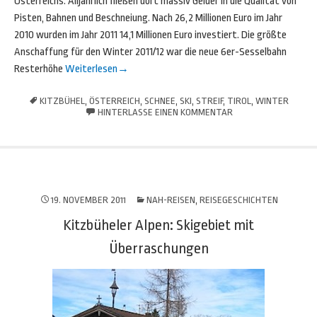
Österreichs. Alljährlich fließen dort massiv Gelder in die Qualität von
Pisten, Bahnen und Beschneiung. Nach 26,2 Millionen Euro im Jahr
2010 wurden im Jahr 2011 14,1 Millionen Euro investiert. Die größte
Anschaffung für den Winter 2011/12 war die neue 6er-Sesselbahn
Resterhöhe
Weiterlesen
→
KITZBÜHEL
,
ÖSTERREICH
,
SCHNEE
,
SKI
,
STREIF
,
TIROL
,
WINTER
HINTERLASSE EINEN KOMMENTAR
19. NOVEMBER 2011
NAH-REISEN
,
REISEGESCHICHTEN
Kitzbüheler Alpen: Skigebiet mit
Überraschungen