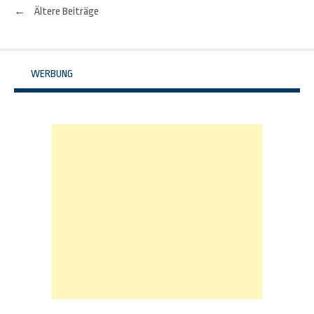
←
Ältere Beiträge
Beitrags-
Navigation
WERBUNG